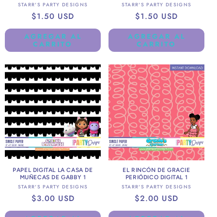
Proveedor:
Proveedor:
STARR'S PARTY DESIGNS
STARR'S PARTY DESIGNS
Precio
$1.50 USD
Precio
$1.50 USD
habitual
habitual
AGREGAR AL
AGREGAR AL
CARRITO
CARRITO
PAPEL DIGITAL LA CASA DE
EL RINCÓN DE GRACIE
MUÑECAS DE GABBY 1
PERIÓDICO DIGITAL 1
Proveedor:
Proveedor:
STARR'S PARTY DESIGNS
STARR'S PARTY DESIGNS
Precio
$3.00 USD
Precio
$2.00 USD
habitual
habitual