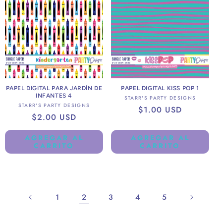
PAPEL DIGITAL PARA JARDÍN DE
PAPEL DIGITAL KISS POP 1
INFANTES 4
Proveedor:
STARR'S PARTY DESIGNS
Proveedor:
STARR'S PARTY DESIGNS
Precio
$1.00 USD
Precio
$2.00 USD
habitual
habitual
AGREGAR AL
AGREGAR AL
CARRITO
CARRITO
1
2
3
4
5