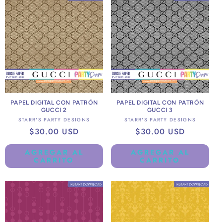
PAPEL DIGITAL CON PATRÓN
PAPEL DIGITAL CON PATRÓN
GUCCI 2
GUCCI 3
Proveedor:
Proveedor:
STARR'S PARTY DESIGNS
STARR'S PARTY DESIGNS
Precio
$30.00 USD
Precio
$30.00 USD
habitual
habitual
AGREGAR AL
AGREGAR AL
CARRITO
CARRITO