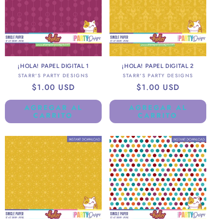
¡HOLA! PAPEL DIGITAL 1
¡HOLA! PAPEL DIGITAL 2
Proveedor:
Proveedor:
STARR'S PARTY DESIGNS
STARR'S PARTY DESIGNS
Precio
$1.00 USD
Precio
$1.00 USD
habitual
habitual
AGREGAR AL
AGREGAR AL
CARRITO
CARRITO