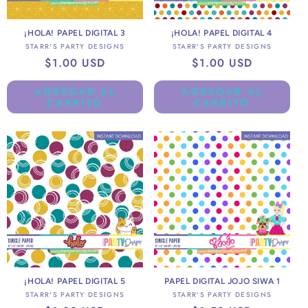
¡HOLA! PAPEL DIGITAL 3
¡HOLA! PAPEL DIGITAL 4
Proveedor:
Proveedor:
STARR'S PARTY DESIGNS
STARR'S PARTY DESIGNS
Precio
$1.00 USD
Precio
$1.00 USD
habitual
habitual
AGREGAR AL
AGREGAR AL
CARRITO
CARRITO
¡HOLA! PAPEL DIGITAL 5
PAPEL DIGITAL JOJO SIWA 1
Proveedor:
Proveedor:
STARR'S PARTY DESIGNS
STARR'S PARTY DESIGNS