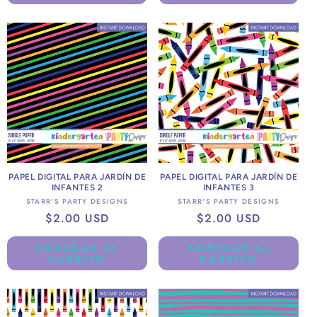
PAPEL DIGITAL PARA JARDÍN DE
PAPEL DIGITAL PARA JARDÍN DE
INFANTES 2
INFANTES 3
Proveedor:
Proveedor:
STARR'S PARTY DESIGNS
STARR'S PARTY DESIGNS
Precio
$2.00 USD
Precio
$2.00 USD
habitual
habitual
AGREGAR AL
AGREGAR AL
CARRITO
CARRITO