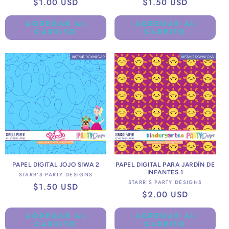
Precio
$1.00 USD
Precio
$1.50 USD
habitual
habitual
AGREGAR AL
AGREGAR AL
CARRITO
CARRITO
PAPEL DIGITAL JOJO SIWA 2
PAPEL DIGITAL PARA JARDÍN DE
INFANTES 1
Proveedor:
STARR'S PARTY DESIGNS
Proveedor:
STARR'S PARTY DESIGNS
Precio
$1.50 USD
Precio
$2.00 USD
habitual
habitual
AGREGAR AL
AGREGAR AL
CARRITO
CARRITO